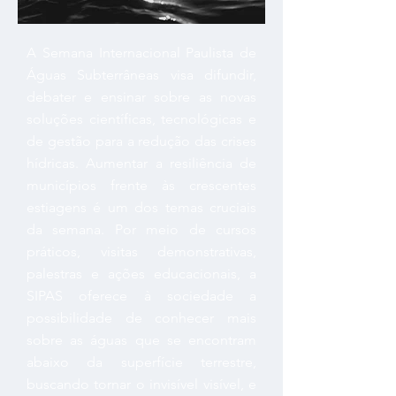
A Semana Internacional Paulista de
Águas Subterrâneas visa difundir,
debater e ensinar sobre as novas
soluções científicas, tecnológicas e
de gestão para a redução das crises
hídricas. Aumentar a resiliência de
municípios frente às crescentes
estiagens é um dos temas cruciais
da semana. Por meio de cursos
práticos, visitas demonstrativas,
palestras e ações educacionais, a
SIPAS oferece à sociedade a
possibilidade de conhecer mais
sobre as águas que se encontram
abaixo da superfície terrestre,
buscando tornar o invisível visível, e