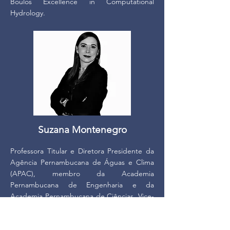
Boulos Excellence in Computational
Hydrology.
Suzana Montenegro
Professora Titular e Diretora Presidente da
Agência Pernambucana de Águas e Clima
(APAC), membro da Academia
Pernambucana de Engenharia e da
Academia Pernambucana de Ciências, Vice-
Presidente da Associação Brasileira de
Recursos Hídricos, coordenadora da Câmara