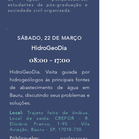
estudantes de pós-graduação e
sociedade civil organizada.
SÁBADO, 22 DE MARÇO
HidroGeoDia
08:00 - 17:00
HidroGeoDia. Visita guiada por
hidrogeólogos às principais fontes
de abastecimento de água em
Bauru, discutindo seus problemas e
soluções.
Local:
Trajeto feito de ônibus.
Local de saída: CREFOR - R.
Elisiário Franco, 1-95 - Vila
Aviação, Bauru - SP,
17018-730
.
Público-alvo:
professores,