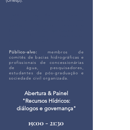
(Unesp).
Local:
Unesp Bauru - Sala 1
(Anfiteatro Antônio Manuel dos
Santos) | Avenida Engenheiro
Luís Edmundo Carrijo Coube, 14-
01, Núcleo Residencial
Presidente Geisel.
Público-alvo:
membros de
comitês de bacias hidrográficas e
profissionais de concessionárias
de água, pesquisadores,
estudantes de pós-graduação e
sociedade civil organizada.
Abertura & Painel
"Recursos Hídricos:
diálogos e governança"
19:00 - 21:30